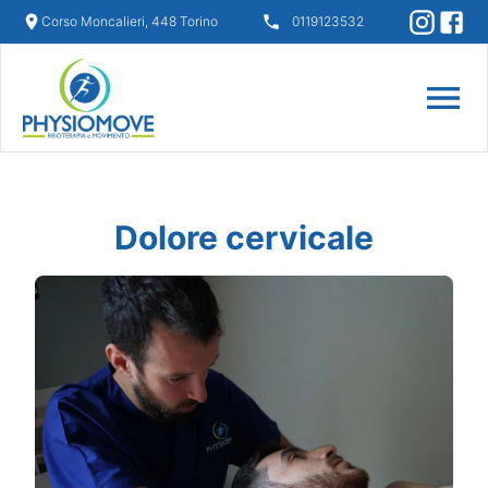
Corso Moncalieri, 448 Torino
0119123532
Dolore cervicale