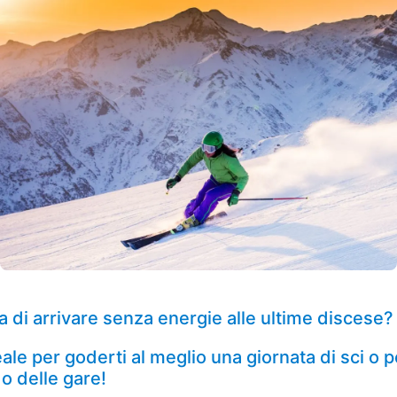
ta di arrivare senza energie alle ultime discese?
ale per goderti al meglio una giornata di sci o pe
o delle gare!