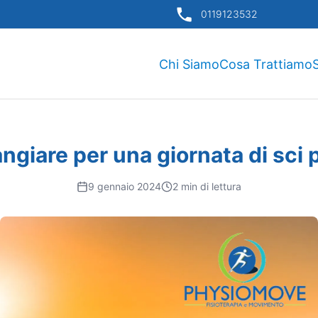
0119123532
Chi Siamo
Cosa Trattiamo
S
giare per una giornata di sci 
9 gennaio 2024
2
min di lettura